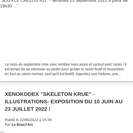
Le mois de septembre rime avec rentrée mais aussi et surtout avec raisin ! Il
est temps de se retrouver au jardin pour goûter le raisin festif (il ressemble
en tout au raisin normal, sauf qu'il est festif). Apportez une histoire, une
chanson, quelques...
XENOKODEX "SKELETON KRUE" -
ILLUSTRATIONS- EXPOSITION DU 10 JUIN AU
23 JUILLET 2022 !
Publié le 22/06/2022 à 15:39
Par
Le Boucl'Art