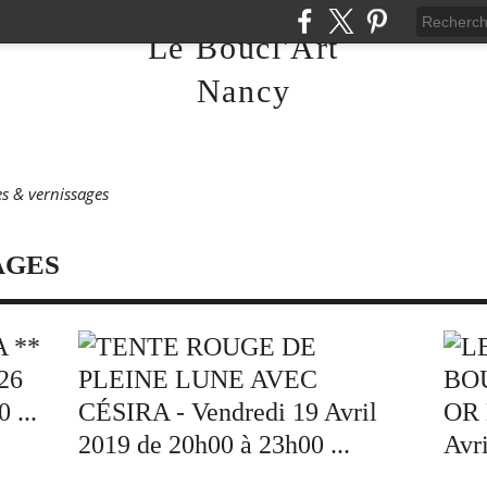
Le Boucl'Art
Nancy
es & vernissages
AGES