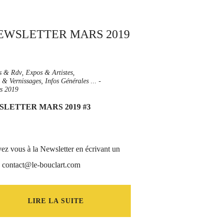
rs & Rdv
,
Expos & Artistes
,
s & Vernissages
,
Infos Générales ...
-
s 2019
LETTER MARS 2019 #3
vez vous à la Newsletter en écrivant un
à contact@le-bouclart.com
LIRE LA SUITE