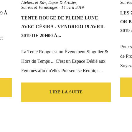
Ateliers & Rdv
,
Expos & Artistes
,
Soirée
Soirées & Vernissages
-
14 avril 2019
9 À
LES 
TENTE ROUGE DE PLEINE LUNE
OR B
AVEC CÉSIRA - VENDREDI 19 AVRIL
2019 
2019 DE 20H00 À...
et
Pour s
La Tente Rouge est un Événement Singulier &
de Pro
Hors du Temps ... C'est un Espace Dédié aux
Soyez 
Femmes afin qu'elles Puissent se Réunir, s...
LIRE LA SUITE