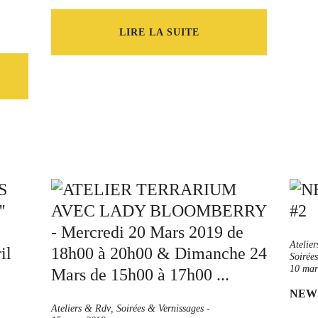
LIRE LA SUITE
Atelie
Soirée
10 mar
NEWS
Ateliers & Rdv
,
Soirées & Vernissages
-