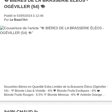
🍻 BIÈRES DE LA BRASSERIE ÉLÉOS -
OGÉVILLER (54) 🍻
Publié le 03/05/2024 à 12:46
Par
Le Boucl'Art
Nouvelles Bières en Quantité Extra Limitée de la Brasserie Éléos (Ogéviller -
54) - 💜 Blonde Lilas & Violette - 6% 🧡 Blonde Fruits Exotiques - 6% ❤️
Blonde Fruits Rouges - 6.5% 💛 Blonde Mimosa - 6% 🤎 Ambrée Orange
Fève de Tonka - 6.5% Sour Hibiscus Fève...
✨️VIN CHAUD ✨️