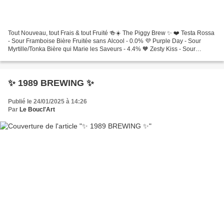
Tout Nouveau, tout Frais & tout Fruité 🍻☀️ The Piggy Brew ✨️ ❤️ Testa Rossa
- Sour Framboise Bière Fruitée sans Alcool - 0.0% 💜 Purple Day - Sour
Myrtille/Tonka Bière qui Marie les Saveurs - 4.4% 🧡 Zesty Kiss - Sour
Orange Sanguine/Bergamote - Acidulée...
✨️ 1989 BREWING ✨️
Publié le 24/01/2025 à 14:26
Par
Le Boucl'Art