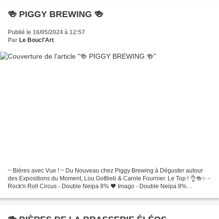
🍻 PIGGY BREWING 🍻
Publié le 16/05/2024 à 12:57
Par
Le Boucl'Art
~ Bières avec Vue ! ~ Du Nouveau chez Piggy Brewing à Déguster autour
des Expositions du Moment, Lou Gottlieb & Carole Fournier. Le Top ! 👌🍻✨️ -
Rock'n Roll Circus - Double Neipa 8% 🖤 Imago - Double Neipa 8%
@liledumalt @benjaminjeanjean 🧡 Piggy Driver...