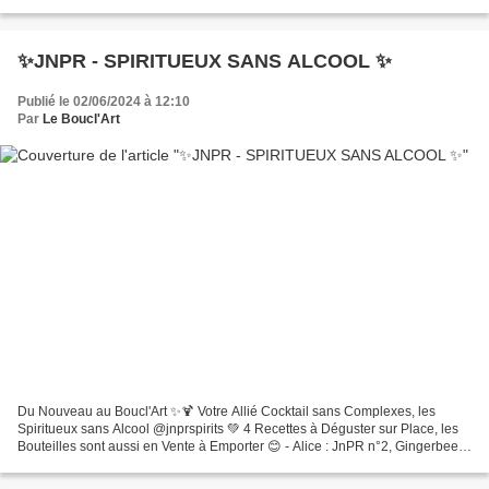
mais à la Différence de la Bière...
✨️JNPR - SPIRITUEUX SANS ALCOOL ✨️
Publié le 02/06/2024 à 12:10
Par
Le Boucl'Art
Du Nouveau au Boucl'Art ✨️🍹 Votre Allié Cocktail sans Complexes, les
Spiritueux sans Alcool @jnprspirits 💚 4 Recettes à Déguster sur Place, les
Bouteilles sont aussi en Vente à Emporter 😊 - Alice : JnPR n°2, Gingerbeer,
Citron & Miel Basile : JnPR n°2,...