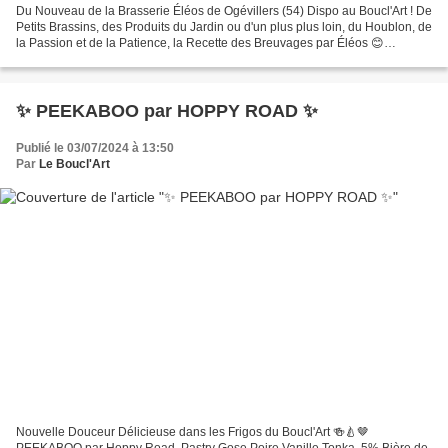
Du Nouveau de la Brasserie Éléos de Ogévillers (54) Dispo au Boucl'Art ! De
Petits Brassins, des Produits du Jardin ou d'un plus plus loin, du Houblon, de
la Passion et de la Patience, la Recette des Breuvages par Éléos 😊
Quantité Extra Limitée ! Sur...
✨️ PEEKABOO par HOPPY ROAD ✨️
Publié le 03/07/2024 à 13:50
Par
Le Boucl'Art
Nouvelle Douceur Délicieuse dans les Frigos du Boucl'Art 🍻🍐🤎
PEEKABOO par Hoppy Road. Pastry Gose Poire Vanille Tonka. 5% Bière de