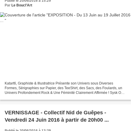
Publié le 20/06/2016 à 15:29
Par
Le Boucl'Art
Katart6, Graphiste & Illustratrice Présente son Univers sous Diverses
Formes, Sérigraphies sur Papier, des TeeShirt, des Sacs, des Foulards, un
Univers Profondement Rock & Une Féminité Clairement Affirmée ! Sysk Oh!
Créatrice de Vetements & Accessoires...
VERNISSAGE - Collectif Nid de Guêpes -
Vendredi 24 Juin 2016 à partir de 20h00 ...
Publié le 20/06/2016 à 13:29