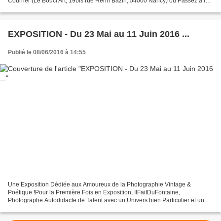
Courrier (Le Boucl'Art, 19bis rue Henri Bazin, 54000 Nancy) ou Passez à la
Boutique avec ! A bientôt !...
EXPOSITION - Du 23 Mai au 11 Juin 2016 ...
Publié le 08/06/2016 à 14:55
Une Exposition Dédiée aux Amoureux de la Photographie Vintage &
Poétique !Pour la Première Fois en Exposition, IlFaitDuFontaine,
Photographe Autodidacte de Talent avec un Univers bien Particulier et un
Amour sans Limite pour les Superpositions d'Image...