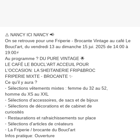
⚠️ NANCY ICI NANCY 📢
On se retrouve pour une Friperie - Brocante Vintage au café Le
Boucl'art, du vendredi 13 au dimanche 15 jui. 2025 de 14:00 à
19:00⚡️
Au programme ? DU PURE VINTAGE 🌟
LE CAFÉ LE BOUCL'ART ACCEUIL POUR
L'OCCASION: LA SHEITANERIE FRIP&BROC
FRIPERIE MIXTE ⁃ BROCANTE ✨️
Ce qu'il y aura ?
⁃ Sélections vêtements mixtes : femme du 32 au 52,
homme du XS au XXL
⁃ Sélections d'accessoires, de sacs et de bijoux
⁃ Sélections de décorations et de cabinet de
curiosités
⁃ Restaurations et rafraichissements sur place
⁃ Sélections d'articles de créateurs
⁃ La Friperie / brocante du Boucl'art
Infos pratique: Ouverture