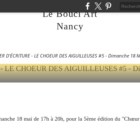
Le Boucl'Art
D'ÉCRITURE - LE CHO
Nancy
USES #5 - DIMANCHE 
7H À 20H !
ER D'ÉCRITURE - LE CHOEUR DES AIGUILLEUSES #5 - Dimanche 18 Ma
nche 18 mai de 17h à 20h, pour la 5ème édition du "Chœur de