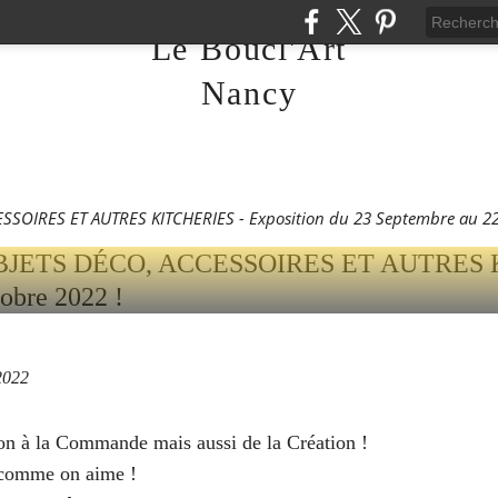
LLE 3000 - OBJETS DÉC
Le Boucl'Art
RES ET AUTRES KITCH
Nancy
ON DU 23 SEPTEMBRE 
2022 !
SSOIRES ET AUTRES KITCHERIES - Exposition du 23 Septembre au 22
2022
sion à la Commande mais aussi de la Création !
h comme on aime !