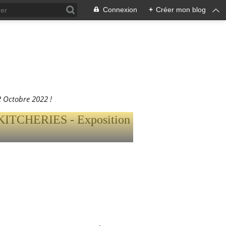
Connexion
+
Créer mon blog
O,
ERIES -
AU 22
 Octobre 2022 !