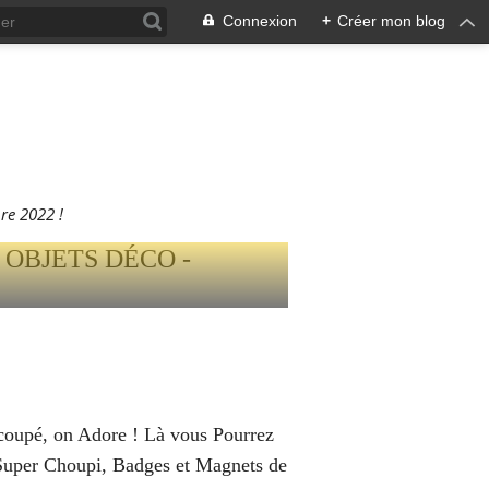
Connexion
+
Créer mon blog
ER
ETS DÉCO
EMBRE
e 2022 !
écoupé, on Adore ! Là vous Pourrez
 Super Choupi, Badges et Magnets de