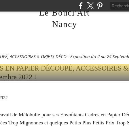
LE - CADRES EN PAPI
Le Boucl'Art
, ACCESSOIRES & OBJ
Nancy
TION DU 2 AU 24 SEPT
É, ACCESSOIRES & OBJETS DÉCO - Exposition du 2 au 24 Septembr
2022
Travail de Mélobulle pour ses Envoûtants Cadres en Papier D
ées Trop Mignonnes et quelques Petits Plus Petits Prix Trop