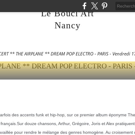
Le Boucl'Art
 ** THE AIRPLANE **
Nancy
TRO - PARIS - VENDRE
 À PARTIR DE 20H00 ...
RT ** THE AIRPLANE ** DREAM POP ELECTRO - PARIS - Vendredi 17 M
 parfois des accents funk et hip-hop, sur ce premier album éponyme T
français.Sur douze chansons, Arthur, Grégoire, Joris et Alex pratiquent
ravaillée pour rendre le mélange des genres homogène. Au croisement du 