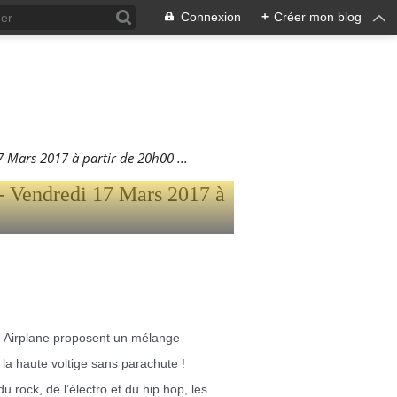
Connexion
+
Créer mon blog
 DREAM
DI 17
ars 2017 à partir de 20h00 ...
he Airplane proposent un mélange
 la haute voltige sans parachute !
rock, de l’électro et du hip hop, les