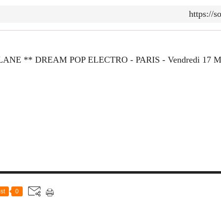
https://
st
0