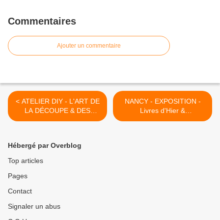
Commentaires
Ajouter un commentaire
< ATELIER DIY - L'ART DE
NANCY - EXPOSITION -
LA DÉCOUPE & DES
Livres d'Hier &
TROUS - Samedi 13
d'Aujourd'hui, Objets de
septembre 2014 de 14h30
Savoir - Du 16 au 21
à 17h30
Septembre 2014 >
Hébergé par Overblog
Top articles
Pages
Contact
Signaler un abus