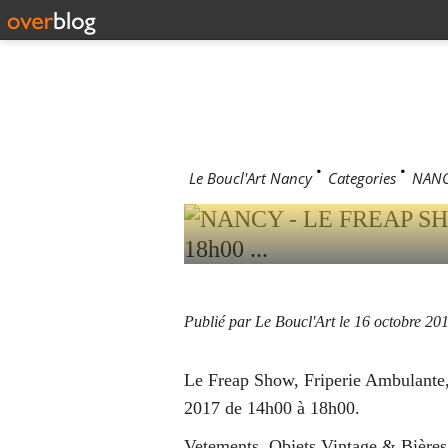
NANCY - 
MILTON -
14H00 À 18
Le Boucl'Art Nancy
>
Categories
>
NANCY
Publié par Le Boucl'Art
le 16 octobre 20
Le Freap Show, Friperie Ambulante, 
2017 de 14h00 à 18h00.
Vetements, Objets Vintage & Bière