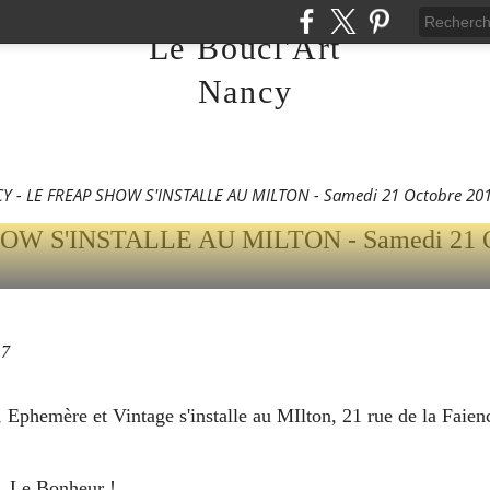
Le Boucl'Art
LE FREAP SHOW S'INS
Nancy
 SAMEDI 21 OCTOBRE 2
H00 ...
 - LE FREAP SHOW S'INSTALLE AU MILTON - Samedi 21 Octobre 2017
17
Ephemère et Vintage s'installe au MIlton, 21 rue de la Faie
s, Le Bonheur !