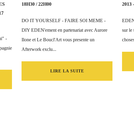
ES
18H30 / 22H00
2013 
17
DO IT YOURSELF - FAIRE SOI MEME -
EDEN'
DIY EDEN'ement en partenariat avec Aurore
sur le
i" -
Ilone et Le Boucl'Art vous presente un
choses
mpagnie
Afterwork exclu...
LIRE LA SUITE