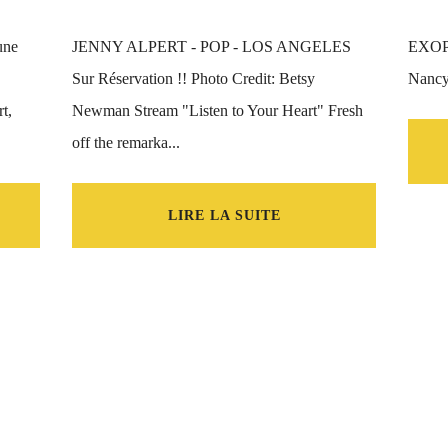
une
JENNY ALPERT - POP - LOS ANGELES
EXOPL
Sur Réservation !! Photo Credit: Betsy
Nancy.
t,
Newman Stream "Listen to Your Heart" Fresh
off the remarka...
LIRE LA SUITE