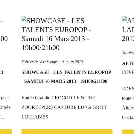
Soirée
Soirées & Vernissages
-
5 mars 2013
AFTE
3 -
SHOWCASE - LES TALENTS EUROPOP
FÉVR
- SAMEDI 16 MARS 2013 - 19H00/21H00
EDEN'
xpect
Entrée Gratuite CROCODILE & THE
toute 
Entrée
ZOOKEEPERS CAPTURE LUNA GRITT
Afterw
...
LULLABIES
Cockta