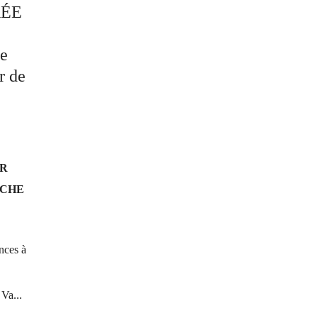
UR
NCHE
nces à
Va...