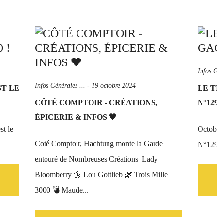
Infos G
Infos Générales ...
-
19 octobre 2024
ST LE
LE T
CÔTÉ COMPTOIR - CRÉATIONS,
N°129
ÉPICERIE & INFOS 🖤
st le
Octobr
Coté Comptoir, Hachtung monte la Garde
N°129
entouré de Nombreuses Créations. Lady
Bloomberry 🌼 Lou Gottlieb 🌿 Trois Mille
3000 💣 Maude...