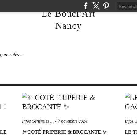
Le Boucl'Art
Nancy
generales ...
Infos Générales ...
-
7 novembre 2024
Infos G
 LE
✨️ COTÉ FRIPERIE & BROCANTE ✨️
LE 