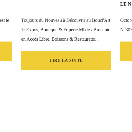
LE N°
st le
Toujours du Nouveau à Découvrir au Boucl'Art
Octobr
✨️ Expos, Boutique & Friperie Mixte / Brocante
N°303
en Accès Libre. Boissons & Restauratio...
LIRE LA SUITE