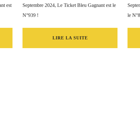
nt est
Septembre 2024, Le Ticket Bleu Gagnant est le
Septe
N°939 !
le N°8
LIRE LA SUITE