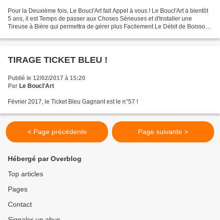
Pour la Deuxième fois, Le Boucl'Art fait Appel à vous ! Le Boucl'Art à bientôt
5 ans, il est Temps de passer aux Choses Sérieuses et d'Installer une
Tireuse à Bière qui permettra de gérer plus Facilement Le Débit de Boisson
lors des Soirées de Vernissage...
TIRAGE TICKET BLEU !
Publié le 12/02/2017 à 15:20
Par
Le Boucl'Art
Février 2017, le Ticket Bleu Gagnant est le n°57 !
< Page précédente
Page suivante >
Hébergé par Overblog
Top articles
Pages
Contact
Signaler un abus