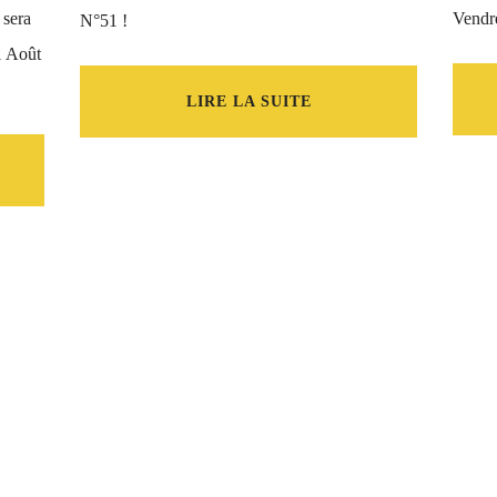
 sera
Vendre
N°51 !
1 Août
LIRE LA SUITE