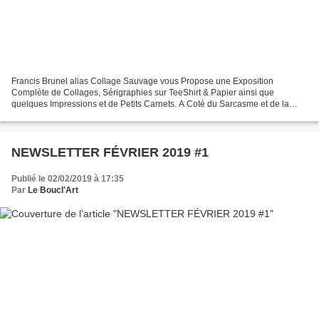
Francis Brunel alias Collage Sauvage vous Propose une Exposition
Complète de Collages, Sérigraphies sur TeeShirt & Papier ainsi que
quelques Impressions et de Petits Carnets. A Coté du Sarcasme et de la
Remise en Place de notre Société vous y Trouverai...
NEWSLETTER FÉVRIER 2019 #1
Publié le 02/02/2019 à 17:35
Par
Le Boucl'Art