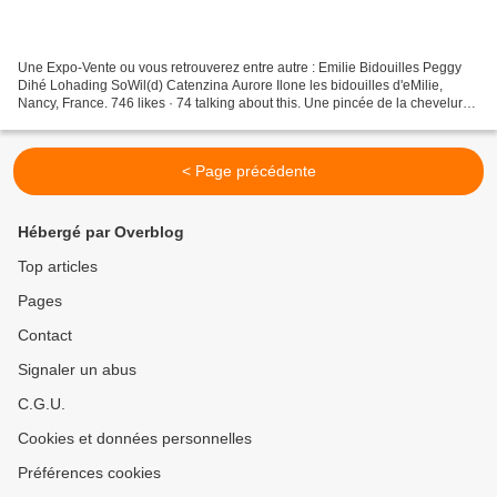
Une Expo-Vente ou vous retrouverez entre autre : Emilie Bidouilles Peggy
Dihé Lohading SoWil(d) Catenzina Aurore Ilone les bidouilles d'eMilie,
Nancy, France. 746 likes · 74 talking about this. Une pincée de la chevelure
rouge flamboyant de ma maman......
< Page précédente
Hébergé par Overblog
Top articles
Pages
Contact
Signaler un abus
C.G.U.
Cookies et données personnelles
Préférences cookies