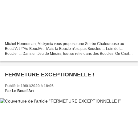
Michel Henneman, Mickymix vous propose une Soirée Chaleureuse au
Boucl'Art ! "Au BouclArt ! Mais la Boucle n'est pas Bouclée ... Loin de la
Boucler ... Dans un Jeu de Miroirs, tout se relie dans des Boucles. On Croit
Perçevoir ? On se Projette ! On Rejette...
FERMETURE EXCEPTIONNELLE !
Publié le 19/01/2020 à 18:05
Par
Le Boucl'Art