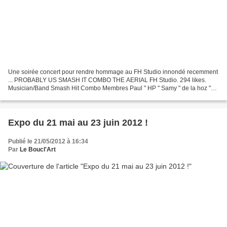
Une soirée concert pour rendre hommage au FH Studio innondé recemment
... PROBABLY US SMASH IT COMBO THE AERIAL FH Studio. 294 likes.
Musician/Band Smash Hit Combo Membres Paul " HP " Samy " de la hoz "
Haouaci Brice " James " Hincker Matthieu " bulldozer...
Expo du 21 mai au 23 juin 2012 !
Publié le 21/05/2012 à 16:34
Par
Le Boucl'Art