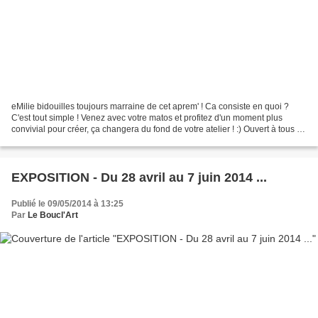
eMilie bidouilles toujours marraine de cet aprem' ! Ca consiste en quoi ?
C'est tout simple ! Venez avec votre matos et profitez d'un moment plus
convivial pour créer, ça changera du fond de votre atelier ! :) Ouvert à tous !!!
Articles des éditions précedentes...
EXPOSITION - Du 28 avril au 7 juin 2014 ...
Publié le 09/05/2014 à 13:25
Par
Le Boucl'Art