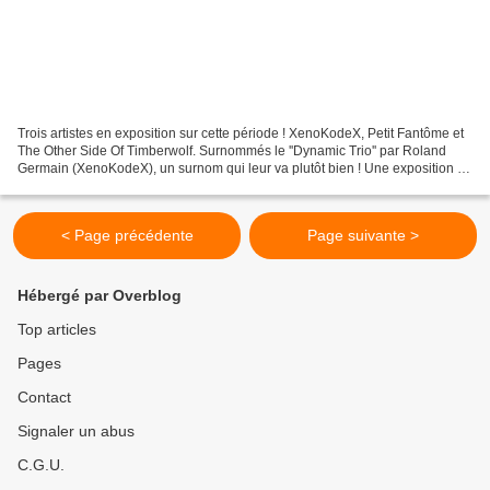
Trois artistes en exposition sur cette période ! XenoKodeX, Petit Fantôme et
The Other Side Of Timberwolf. Surnommés le ''Dynamic Trio'' par Roland
Germain (XenoKodeX), un surnom qui leur va plutôt bien ! Une exposition de
qualité pour trois artistes...
< Page précédente
Page suivante >
Hébergé par Overblog
Top articles
Pages
Contact
Signaler un abus
C.G.U.