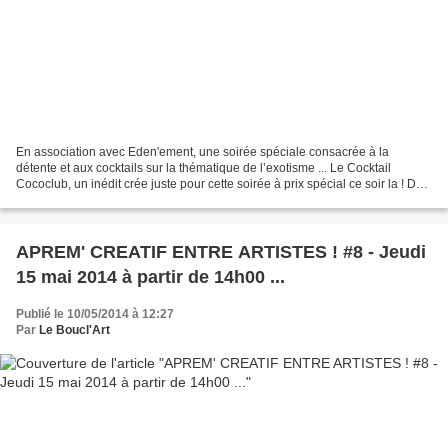
En association avec Eden'ement, une soirée spéciale consacrée à la
détente et aux cocktails sur la thématique de l’exotisme ... Le Cocktail
Cococlub, un inédit crée juste pour cette soirée à prix spécial ce soir la ! Des
Tapas Exotiques concoctés par...
APREM' CREATIF ENTRE ARTISTES ! #8 - Jeudi
15 mai 2014 à partir de 14h00 ...
Publié le 10/05/2014 à 12:27
Par
Le Boucl'Art