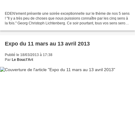
EDEN'ement présente une soirée exceptionnelle sur le thème de nos 5 sens
! "Il y a très peu de choses que nous puissions connaître par les cinq sens à
la fois." Georg Christoph Lichtenberg. Ce soir pourtant, tous vos sens seront
en éveil. Vue. Des oeuvres...
Expo du 11 mars au 13 avril 2013
Publié le 18/03/2013 à 17:38
Par
Le Boucl'Art