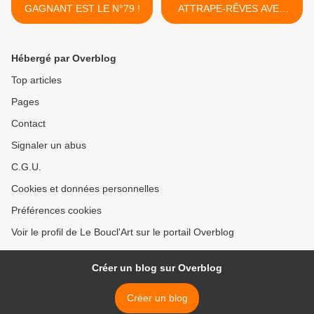
GAGNANT EST LE N°79 !
ATTRAPE-RÊVES AVEC
AZALÉE COLLECTION -
Dimanche 28 Juin 2026 de
17h à 19h ! >
Hébergé par Overblog
Top articles
Pages
Contact
Signaler un abus
C.G.U.
Cookies et données personnelles
Préférences cookies
Voir le profil de Le Boucl'Art sur le portail Overblog
Créer un blog sur Overblog
Créer un blog