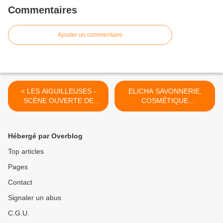
Commentaires
Ajouter un commentaire
< LES AIGUILLEUSES -
ELICHA SAVONNERIE,
SCÈNE OUVERTE DE
COSMÉTIQUE
POÉSIE FÉMININE -
NATURELLE - Du 22
Mercredi 25 Février 2026 à
Janvier au 28 Mars 2026 >
partir de 19h30 !
Hébergé par Overblog
Top articles
Pages
Contact
Signaler un abus
C.G.U.