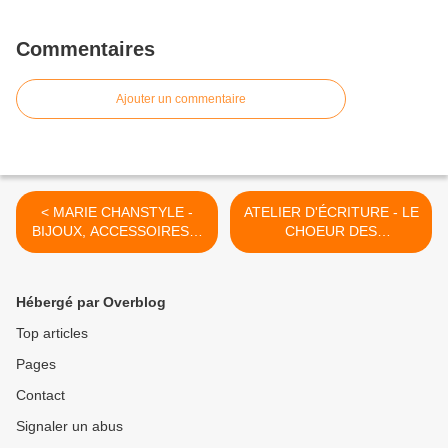
Commentaires
Ajouter un commentaire
< MARIE CHANSTYLE -
ATELIER D'ÉCRITURE - LE
BIJOUX, ACCESSOIRES &
CHOEUR DES
DÉCO - Exposition du 10
AIGUILLEUSES - Dimanche
Septembre au 14
21 Septembre 2025 de 17h
Novembre 2025 !
à 20h ! >
Hébergé par Overblog
Top articles
Pages
Contact
Signaler un abus