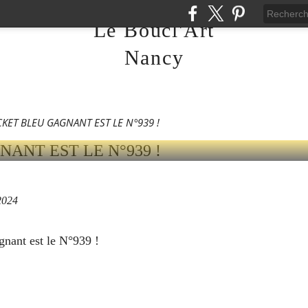
024
Le Boucl'Art
T BLEU GAGNANT EST 
Nancy
ICKET BLEU GAGNANT EST LE N°939 !
2024
gnant est le N°939 !