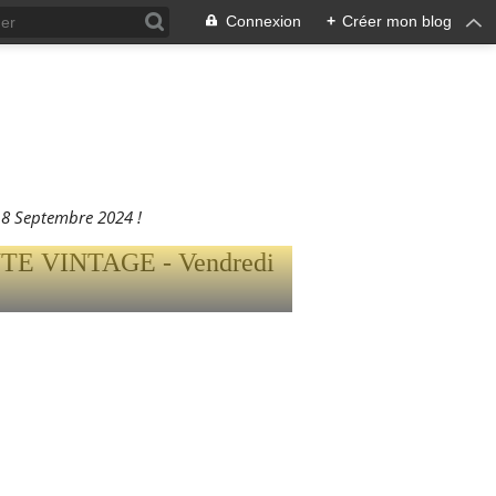
Connexion
+
Créer mon blog
XTE,
TAGE -
NCHE 8
8 Septembre 2024 !