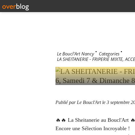
LA SHEIT
ACCESSO
VENDREDI
SEPTEMBR
Le Boucl'Art Nancy
>
Categories
>
LA SHEITANERIE - FRIPERIE MIXTE, AC
Publié par Le Boucl'Art
le 3 septembre 2
🔥🔥 La Sheitanerie au Boucl'Art 
Encore une Sélection Incroyable !