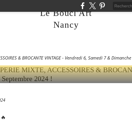
ANERIE - FRIPERIE MI
Le Boucl'Art
IRES & BROCANTE VIN
Nancy
 6, SAMEDI 7 & DIMA
E 2024 !
CESSOIRES & BROCANTE VINTAGE - Vendredi 6, Samedi 7 & Dimanche 
024
🔥