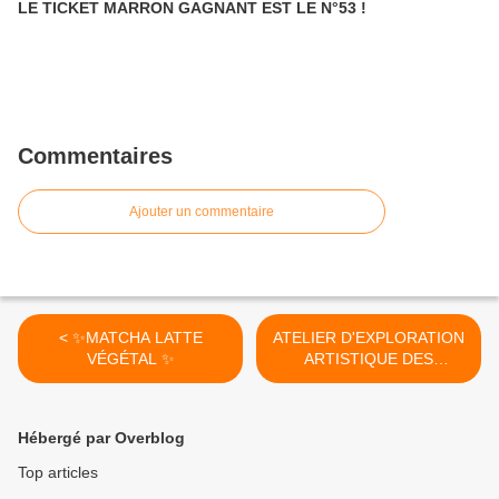
LE TICKET MARRON GAGNANT EST LE N°53 !
Commentaires
Ajouter un commentaire
< ✨️MATCHA LATTE
ATELIER D'EXPLORATION
VÉGÉTAL ✨️
ARTISTIQUE DES
TECHNIQUES SÈCHES
AVEC L'ATELIER PÉTALIER
- Vendredi 8 Décembre
Hébergé par Overblog
2023 de 19h à 21h ! >
Top articles