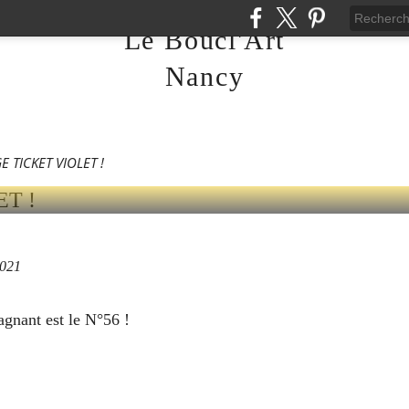
Le Boucl'Art
021
Nancy
ICKET VIOLET !
E TICKET VIOLET !
2021
gnant est le N°56 !