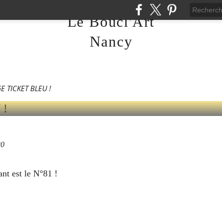
Le Boucl'Art
0
Nancy
ICKET BLEU !
E TICKET BLEU !
20
nt est le N°81 !