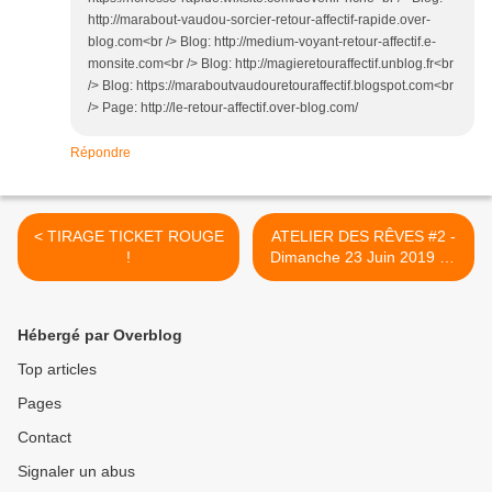
http://marabout-vaudou-sorcier-retour-affectif-rapide.over-
blog.com<br /> Blog: http://medium-voyant-retour-affectif.e-
monsite.com<br /> Blog: http://magieretouraffectif.unblog.fr<br
/> Blog: https://maraboutvaudouretouraffectif.blogspot.com<br
/> Page: http://le-retour-affectif.over-blog.com/
Répondre
< TIRAGE TICKET ROUGE
ATELIER DES RÊVES #2 -
!
Dimanche 23 Juin 2019 de
16h00 à 19h00 ... >
Hébergé par Overblog
Top articles
Pages
Contact
Signaler un abus