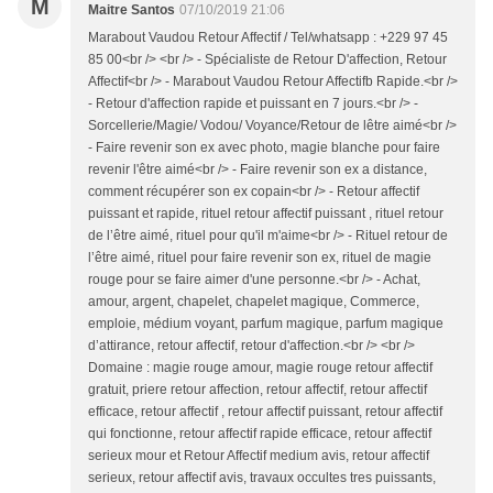
M
Maitre Santos
07/10/2019 21:06
Marabout Vaudou Retour Affectif / Tel/whatsapp : +229 97 45
85 00<br /> <br /> - Spécialiste de Retour D'affection, Retour
Affectif<br /> - Marabout Vaudou Retour Affectifb Rapide.<br />
- Retour d'affection rapide et puissant en 7 jours.<br /> -
Sorcellerie/Magie/ Vodou/ Voyance/Retour de lêtre aimé<br />
- Faire revenir son ex avec photo, magie blanche pour faire
revenir l'être aimé<br /> - Faire revenir son ex a distance,
comment récupérer son ex copain<br /> - Retour affectif
puissant et rapide, rituel retour affectif puissant , rituel retour
de l’être aimé, rituel pour qu'il m'aime<br /> - Rituel retour de
l’être aimé, rituel pour faire revenir son ex, rituel de magie
rouge pour se faire aimer d'une personne.<br /> - Achat,
amour, argent, chapelet, chapelet magique, Commerce,
emploie, médium voyant, parfum magique, parfum magique
d’attirance, retour affectif, retour d'affection.<br /> <br />
Domaine : magie rouge amour, magie rouge retour affectif
gratuit, priere retour affection, retour affectif, retour affectif
efficace, retour affectif , retour affectif puissant, retour affectif
qui fonctionne, retour affectif rapide efficace, retour affectif
serieux mour et Retour Affectif medium avis, retour affectif
serieux, retour affectif avis, travaux occultes tres puissants,