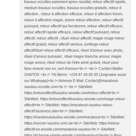
travaux occultes paiement apres resultat, retour affectif rapide,
medium travaux occultes, travaux occultes gratuits, retour d
affection , retour d affection efficace, retour d affection forum,
retour d affection magie, priere retour affection, retour affectif
puissant, retour affectif qui fonctionne, retour affectif efficace,
retour affectif rapide efficace, retour affectif puissant, retour
affectif, retour affectif , rituel retour affectif, magie rouge retour
affectif gratuit, retour affectif serieux, sortilege retour
affectifrituel retour affectif efficace, rituel d'amour avec photo,
rituel d'amour puissant , rituel magie blanche amour, magie
rouge amour, rituel retour de l'etre aimé gratuit, rituel pour
faire revenir son ex, sort d'amour<br /> <br /> Contact Maître
SANTOS :<br /> Tél Bénin: +229 97 45 85 00 (Joignable aussi
sur Whatsapp)<br /> Adresse E-Mail: Contact@marabout-
vaudou-occulte.com<br /> <br /> SiteWeb:
https://retouraffectifvaudou.wixsite.com/retour-affectif<br />
SiteWeb: https://retouraffectifvaudou.wixsite.com/mage-retour-
affectif<br /> SiteWeb: https://marabout-vaudou-retour-
affectif.business.site/<br /> SiteWeb:
https://maraboutvaudou.wixsite.com/marabout<br /> SiteWeb:
https://sorcier-vaudou.onlc.be<br /> SiteWeb: https://retour-
affectif-ex.wixsite.com/marabout-vaudou<br /> SiteWeb:
https://richesse-rapide.wixsite.com/devenir-riche<br /> Blog: