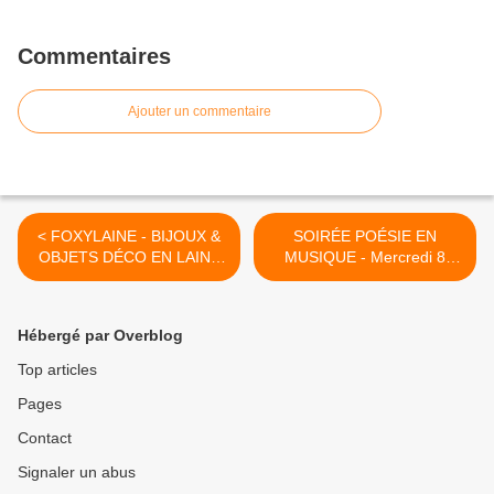
Commentaires
Ajouter un commentaire
< FOXYLAINE - BIJOUX &
SOIRÉE POÉSIE EN
OBJETS DÉCO EN LAINE
MUSIQUE - Mercredi 8
PEIGNÉE & FEUTRINE -
Novembre ou Mercredi 22
Exposition du 6 au 30
Novembre 2017 à partir de
Septembre 2017 ...
20h00 ... >
Hébergé par Overblog
Top articles
Pages
Contact
Signaler un abus