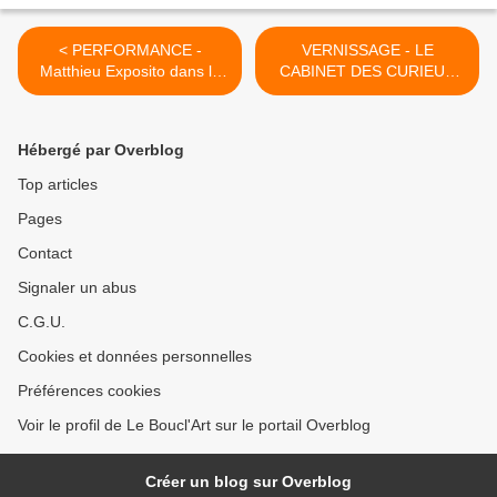
< PERFORMANCE -
VERNISSAGE - LE
Matthieu Exposito dans la
CABINET DES CURIEUX
Peau de Expopaix - Jeudi
BIZARRES #4 - EXPO
27 Octobre 2016, Jeudi 3
COLLECTIVE - OS,
Novembre 2016 & Jeudi 10
OSSEMENTS &
Hébergé par Overblog
Novembre 2016 à 20h00 ...
OSSUAIRES ... Vendredi 21
Octobre 2016 à partir de
Top articles
19h00 ... >
Pages
Contact
Signaler un abus
C.G.U.
Cookies et données personnelles
Préférences cookies
Voir le profil de Le Boucl'Art sur le portail Overblog
Créer un blog sur Overblog