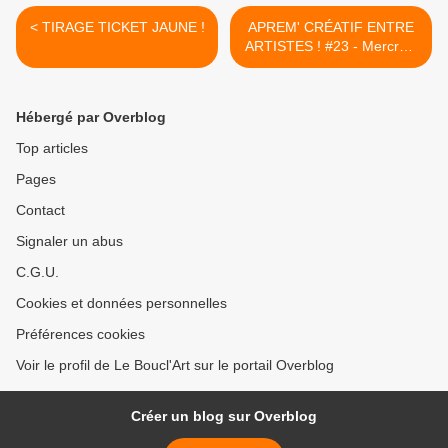
< TIRAGE TICKET JAUNE !
APREM' CRÉATIF ENTRE
ARTISTES ! #23 - Mercredi
28 Septembre 2016 à partir
de 14h00 ... >
Hébergé par Overblog
Top articles
Pages
Contact
Signaler un abus
C.G.U.
Cookies et données personnelles
Préférences cookies
Voir le profil de Le Boucl'Art sur le portail Overblog
Créer un blog sur Overblog