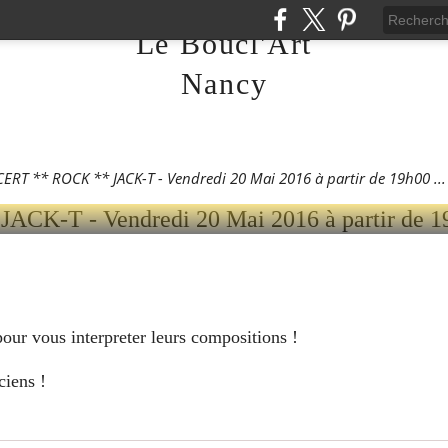
** ROCK ** JACK-T -
Le Boucl'Art
 20 MAI 2016 À PARTI
Nancy
RT ** ROCK ** JACK-T - Vendredi 20 Mai 2016 à partir de 19h00 ...
our vous interpreter leurs compositions !
iens !