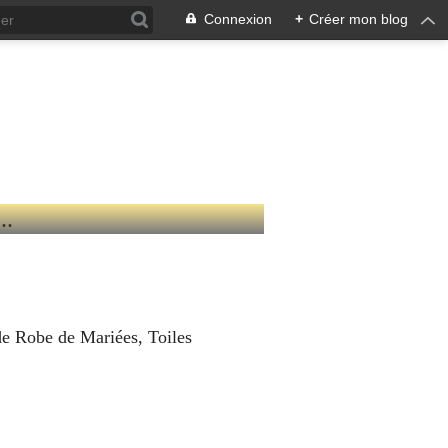
Connexion
+
Créer mon blog
 10
 ...
de Robe de Mariées, Toiles