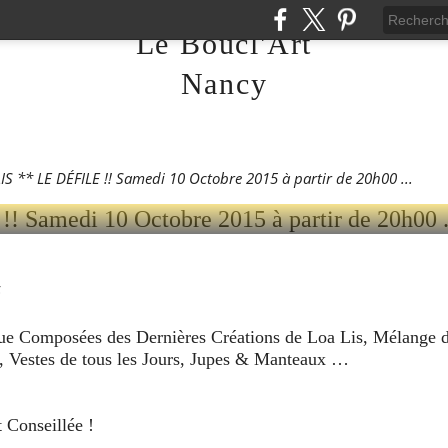
Le Boucl'Art
* LE DÉFILE !! SAMEDI
Nancy
015 À PARTIR DE 20H00
IS ** LE DÉFILE !! Samedi 10 Octobre 2015 à partir de 20h00 ...
5
nue Composées des Dernières Créations de Loa Lis, Mélange 
s, Vestes de tous les Jours, Jupes & Manteaux …
 Conseillée !