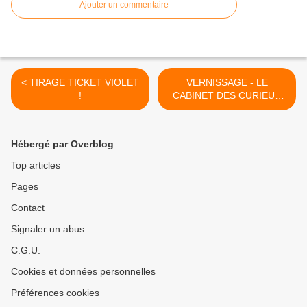
Ajouter un commentaire
< TIRAGE TICKET VIOLET
VERNISSAGE - LE
!
CABINET DES CURIEUX
BIZARRES #3 - Vendredi 23
Octobre 2015 à partir de
18h00 ... >
Hébergé par Overblog
Top articles
Pages
Contact
Signaler un abus
C.G.U.
Cookies et données personnelles
Préférences cookies