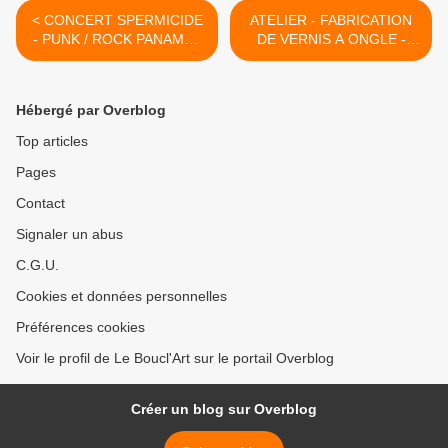
< CONCERT SPERMICIDE
ATELIER - FABRICATION
- PUNK / ROCK PANAME -
DE VERNIS A ONGLE -
Vendredi 10 Avril 2015 à
FRANKEN-POLISH AVEC
20h00
MARIE-PIERRE ! Samedi
11 Avril 2015 de 14h30 à
Hébergé par Overblog
17h30 >
Top articles
Pages
Contact
Signaler un abus
C.G.U.
Cookies et données personnelles
Préférences cookies
Voir le profil de Le Boucl'Art sur le portail Overblog
Créer un blog sur Overblog