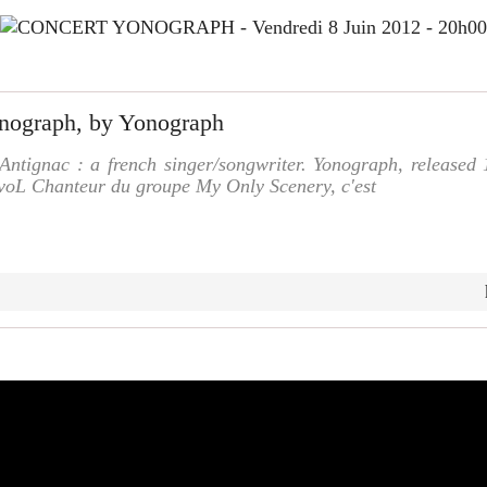
nograph, by Yonograph
ntignac : a french singer/songwriter. Yonograph, release
evoL Chanteur du groupe My Only Scenery, c'est