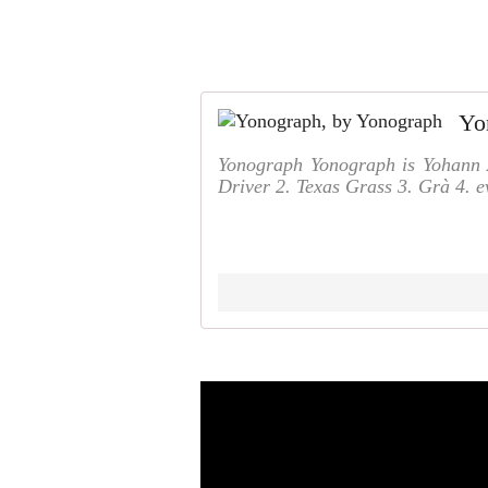
Yo
Yonograph Yonograph is Yohann A
Driver 2. Texas Grass 3. Grà 4. 